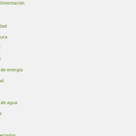
alimentación
dad
ura
d
H
 de energía
ad
 de agua
e
nectados