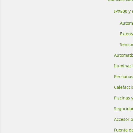
IPX800 y 
Autom
Extens
Senso
Automatiz
Iluminaci
Persianas
Calefacci
Piscinas 
Seguridad
Accesorio
Fuente d