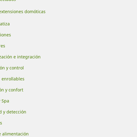
extensiones domóticas
atiza
iones
res
ación e integración
ón y control
 enrollables
ón y confort
y Spa
 y detección
s
e alimentación