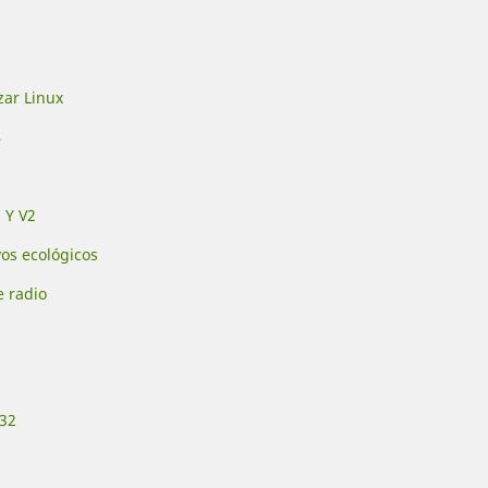
5
zar Linux
4
3
 Y V2
vos ecológicos
e radio
232