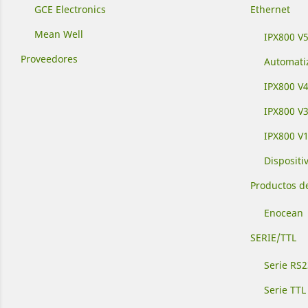
GCE Electronics
Ethernet
Mean Well
IPX800 V
Proveedores
Automati
IPX800 V
IPX800 V
IPX800 V1
Dispositi
Productos d
Enocean
SERIE/TTL
Serie RS
Serie TTL