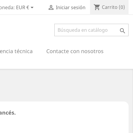
shopping_cart


Carrito
(0)
oneda:
EUR €
Iniciar sesión

encia técnica
Contacte con nosotros
ancés.