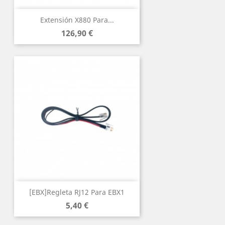
Extensión X880 Para...
Precio
126,90 €
[EBX]Regleta RJ12 Para EBX1
Precio
5,40 €