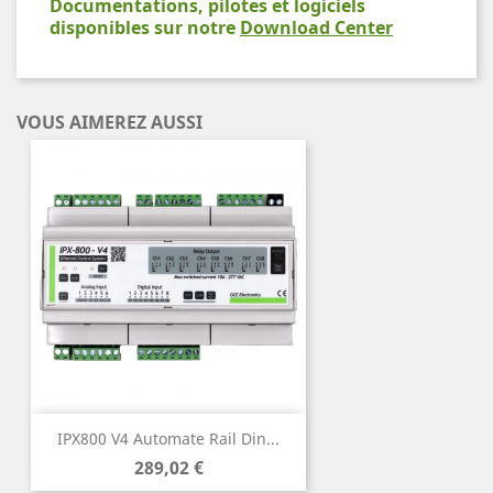
Documentations, pilotes et logiciels
disponibles sur notre
Download Center
VOUS AIMEREZ AUSSI
IPX800 V4 Automate Rail Din...
Prix
289,02 €