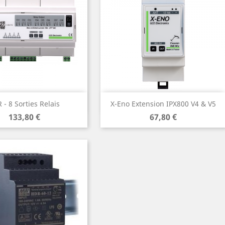
Aperçu rapide
Aperçu rapide


 - 8 Sorties Relais
X-Eno Extension IPX800 V4 & V5
Prix
Prix
133,80 €
67,80 €