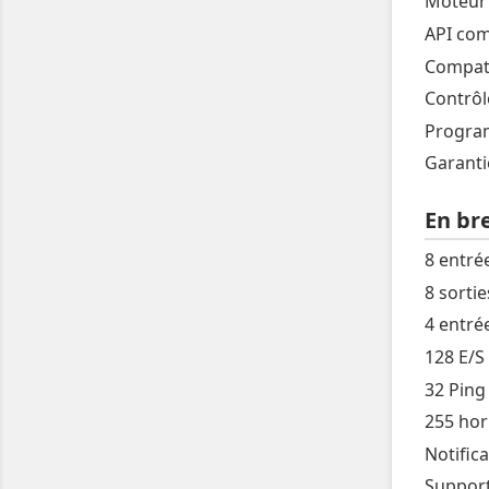
Moteur 
API com
Compati
Contrôl
Program
Garanti
En bre
8 entrée
8 sortie
4 entré
128 E/S
32 Ping
255 hor
Notifica
Support