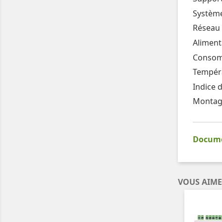
Système
Réseau 
Aliment
Consomm
Tempéra
Indice d
Montage
Documen
VOUS AIME