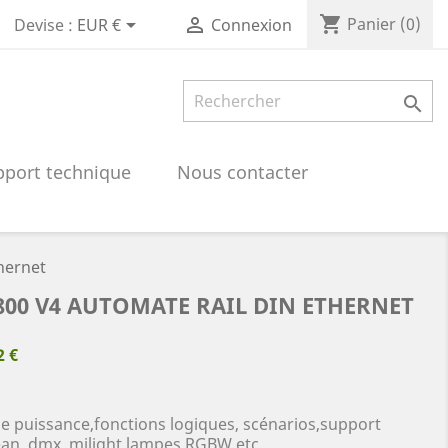
shopping_cart


Panier
(0)
Devise :
EUR €
Connexion

pport technique
Nous contacter
hernet
800 V4 AUTOMATE RAIL DIN ETHERNET
2 €
de puissance,fonctions logiques, scénarios,support
an, dmx, milight lampes RGBW etc...