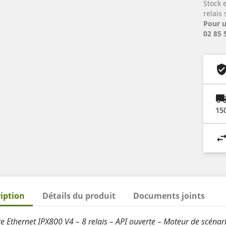
Stock 
relais
Pour u
02 85 
15
iption
Détails du produit
Documents joints
 Ethernet IPX800 V4 – 8 relais – API ouverte – Moteur de scénar