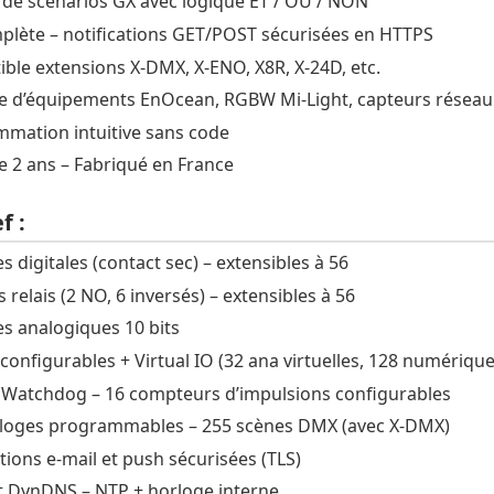
de scénarios GX avec logique ET / OU / NON
plète – notifications GET/POST sécurisées en HTTPS
ble extensions X-DMX, X-ENO, X8R, X-24D, etc.
e d’équipements EnOcean, RGBW Mi-Light, capteurs réseau
mation intuitive sans code
e 2 ans – Fabriqué en France
f :
s digitales (contact sec) – extensibles à 56
s relais (2 NO, 6 inversés) – extensibles à 56
es analogiques 10 bits
 configurables + Virtual IO (32 ana virtuelles, 128 numérique
 Watchdog – 16 compteurs d’impulsions configurables
loges programmables – 255 scènes DMX (avec X-DMX)
tions e-mail et push sécurisées (TLS)
 DynDNS – NTP + horloge interne