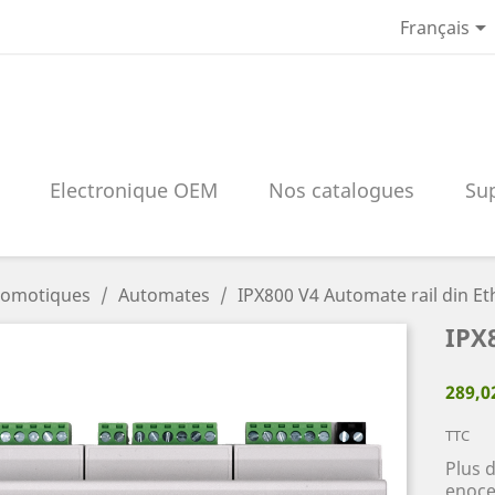

Français
Electronique OEM
Nos catalogues
Su
Domotiques
Automates
IPX800 V4 Automate rail din Et
IPX
289,0
TTC
Plus 
enoce