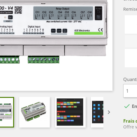
Remise
Quant

En

Frais 
Offre 