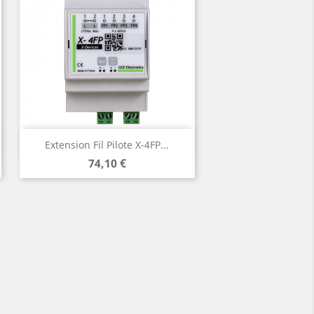
Aperçu rapide

Extension Fil Pilote X-4FP...
Prix
74,10 €