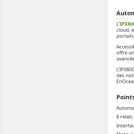
Autom
L’IPX80
cloud, 
portails
Accessi
offre u
avancée
L’IPX80
des not
EnOcean
Points
Autonom
8 relais
Interfa