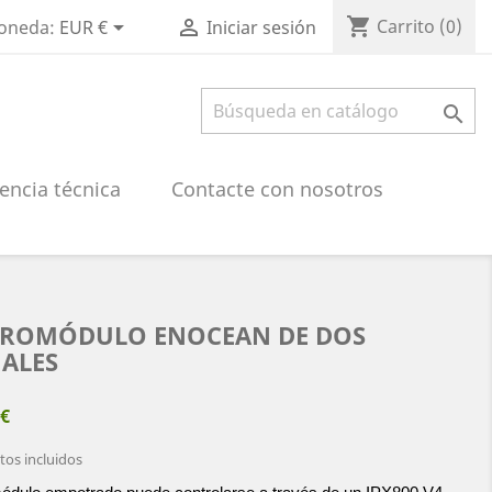
shopping_cart


Carrito
(0)
oneda:
EUR €
Iniciar sesión

encia técnica
Contacte con nosotros
ROMÓDULO ENOCEAN DE DOS
ALES
 €
os incluidos