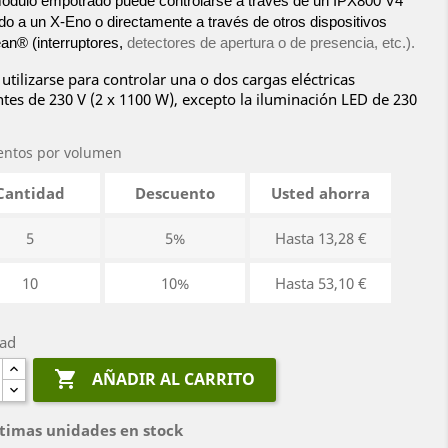
ódulo empotrado puede controlarse a través de un IPX800 V4
do a un X-Eno o directamente a través de otros dispositivos
n® (interruptores,
detectores de apertura o de presencia, etc.).
utilizarse para controlar una o dos cargas eléctricas
ntes de 230 V (2 x 1100 W), excepto la iluminación LED de 230
entos por volumen
Cantidad
Descuento
Usted ahorra
5
5%
Hasta 13,28 €
10
10%
Hasta 53,10 €
dad

AÑADIR AL CARRITO
timas unidades en stock