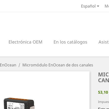

Español
M
Electrónica OEM
En los catálogos
Asist
 EnOcean
Micromódulo EnOcean de dos canales
MIC
CAN
53,10
Impuest