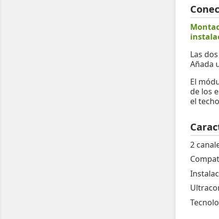
Conec
Montado
instala
Las dos
Añada u
El módu
de los 
el tech
Caract
2 canal
Compati
Instala
Ultracom
Tecnolo