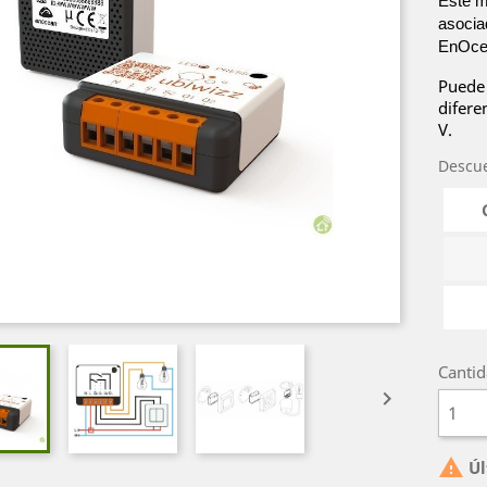
Este m
asocia
EnOcea
Puede 
difere
V.
Descu
Canti


Úl