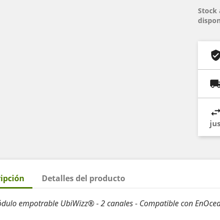
Stock 
dispon
ju
ipción
Detalles del producto
dulo empotrable UbiWizz® - 2 canales - Compatible con EnOce