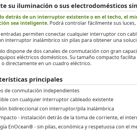
te su iluminación o sus electrodomésticos si
 detrás de un interruptor existente o en el techo, el
ción sea inteligente
. Podrá controlar fácilmente sus luces,
 entradas permiten conectar cualquier interruptor con cable
n interruptor inalámbrico sin pilas para obtener una solució
lo dispone de dos canales de conmutación con gran capac
equipos eléctricos domésticos. Su tamaño compacto facilita 
o o directamente en un cuadro eléctrico.
erísticas principales
es de conmutación independientes
ble con cualquier interruptor cableado existente
ción bidireccional con interruptor/pila inalámbrica
pacto - instalación detrás de la toma de corriente, el inter
gía EnOcean® - sin pilas, económica y respetuosa con el 