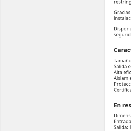
restrin
Gracias
instala
Dispon
segurid
Caract
Tamaño 
Salida 
Alta ef
Aislami
Protecc
Certifi
En re
Dimensi
Entrada
Salida: