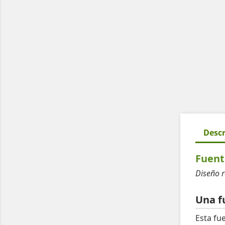
Descr
Fuent
Diseño r
Una f
Esta fu