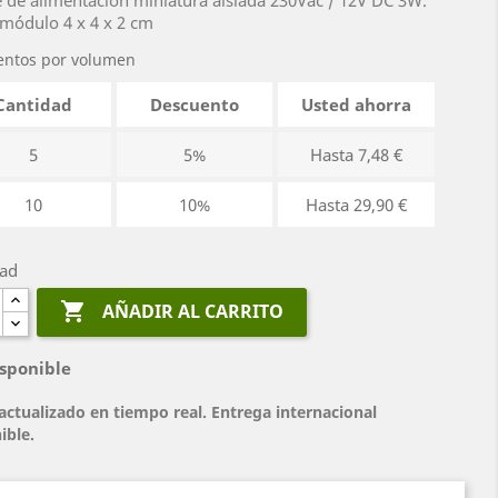
 de alimentación miniatura aislada 230Vac / 12V DC 3W.
módulo 4 x 4 x 2 cm
entos por volumen
Cantidad
Descuento
Usted ahorra
5
5%
Hasta 7,48 €
10
10%
Hasta 29,90 €
dad

AÑADIR AL CARRITO
sponible
actualizado en tiempo real. Entrega internacional
ible.