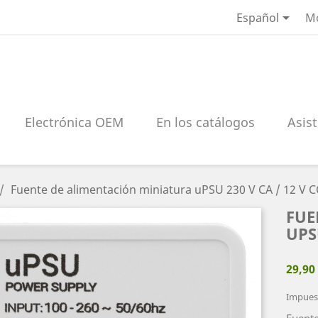

Español
M
Electrónica OEM
En los catálogos
Asist
Fuente de alimentación miniatura uPSU 230 V CA / 12 V C
FUE
UPSU
29,90
Impuest