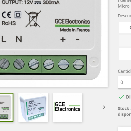
Fuente
Micro 
Descu
Canti

Di

Stock 
dispon