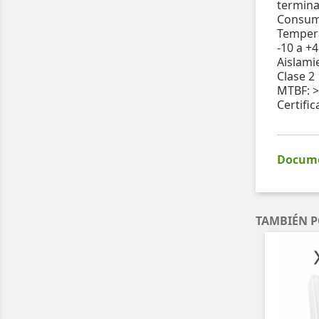
terminal
Consumo
Tempera
-10 a +
Aislami
Clase 2
MTBF: >
Certifi
Documen
TAMBIÉN P