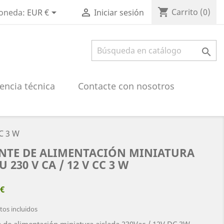
shopping_cart


Carrito
(0)
oneda:
EUR €
Iniciar sesión

encia técnica
Contacte con nosotros
C 3 W
NTE DE ALIMENTACIÓN MINIATURA
 230 V CA / 12 V CC 3 W
 €
os incluidos