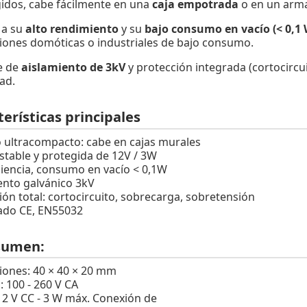
gidos, cabe fácilmente en una
caja empotrada
o en un arm
 a su
alto rendimiento
y su
bajo consumo en vacío (< 0,1 
ciones domóticas o industriales de bajo consumo.
e de
aislamiento de 3kV
y protección integrada (cortocirc
ad.
erísticas principales
ultracompacto: cabe en cajas murales
estable y protegida de 12V / 3W
iciencia, consumo en vacío < 0,1W
ento galvánico 3kV
ión total: cortocircuito, sobrecarga, sobretensión
cado CE, EN55032
sumen:
ones: 40 × 40 × 20 mm
: 100 - 260 V CA
 12 V CC - 3 W máx. Conexión de