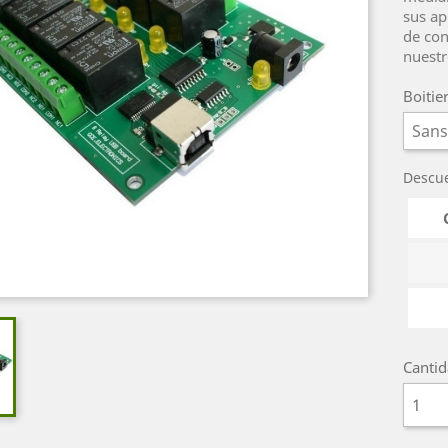
sus ap
de con
nuestr
Boitie
Descu
Canti