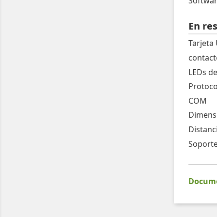
Softwar
En re
Tarjeta 
contact
LEDs de
Protoco
COM
Dimensi
Distanc
Soporte
Documen