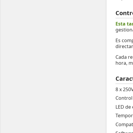
Contr
Esta ta
gestion
Es comp
directa
Cada re
hora, m
Caract
8 x 250
Control
LED de 
Tempori
Compati