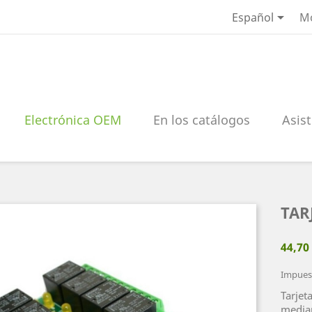

Español
M
Electrónica OEM
En los catálogos
Asist
TAR
44,70
Impuest
Tarjet
median