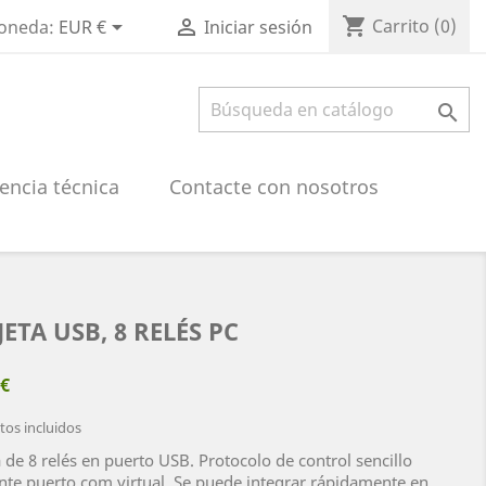
shopping_cart


Carrito
(0)
oneda:
EUR €
Iniciar sesión

encia técnica
Contacte con nosotros
JETA USB, 8 RELÉS PC
 €
os incluidos
a de 8 relés en puerto USB. Protocolo de control sencillo
te puerto com virtual. Se puede integrar rápidamente en