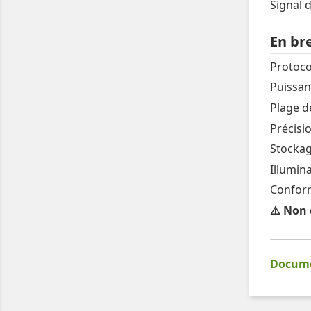
Signal 
En bre
Protoco
Puissan
Plage d
Précisio
Stockag
Illumin
Conform
⚠️ Non 
Documen