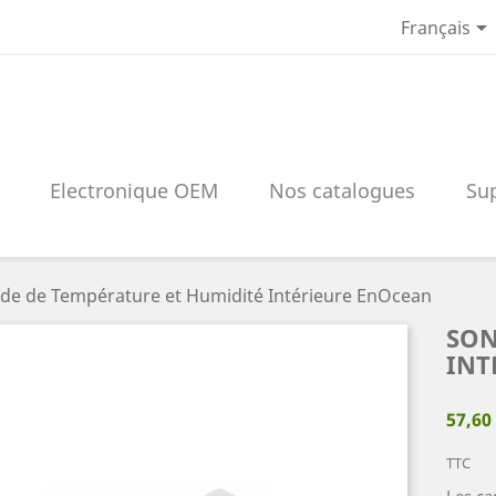

Français
Electronique OEM
Nos catalogues
Su
de de Température et Humidité Intérieure EnOcean
SON
INT
57,60
TTC