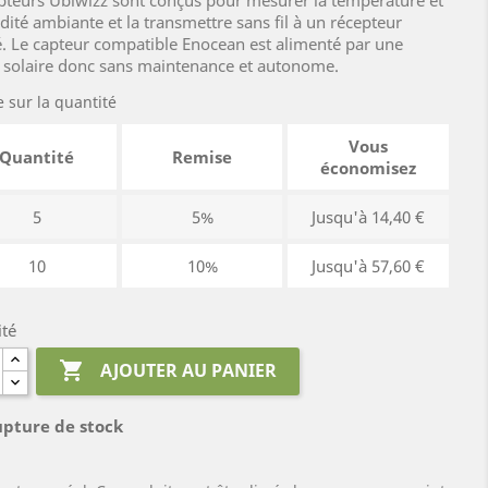
pteurs Ubiwizz sont conçus pour mesurer la température et
dité ambiante et la transmettre sans fil à un récepteur
. Le capteur compatible Enocean est alimenté par une
e solaire donc sans maintenance et autonome.
 sur la quantité
Vous
Quantité
Remise
économisez
5
5%
Jusqu'à 14,40 €
10
10%
Jusqu'à 57,60 €
ité

AJOUTER AU PANIER
pture de stock