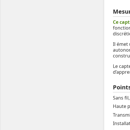
Mesur
Ce capt
fonction
discréti
Il émet
autonom
constru
Le capte
d’appre
Points
Sans fil
Haute p
Transmi
Installa