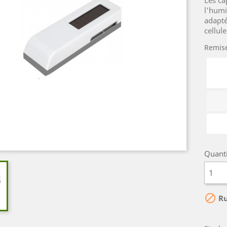
Les ca
l'humi
adapté
cellul
Remise
Quant

Ru