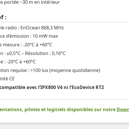
de portée ~30 m en intérieur
f :
le radio : EnOcean 868,3 MHz
ce d’émission : 10 mW max
e mesure : -20°C à +60°C
n : ±0,5°C – Résolution : 0,16°C
e : -20°C à +60°C
ation requise : >100 lux (moyenne quotidienne)
ité CE
compatible avec l’IPX800 V4 ni l’EcoDevice RT2
tations, pilotes et logiciels disponibles sur notre
Down