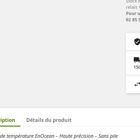
Stock 
relais
Pour u
02 85 
15
iption
Détails du produit
de température EnOcean – Haute précision – Sans pile