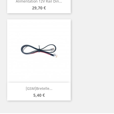
Alimentation 12V Rail Din...
Prix
29,70 €
[GSM]Bretelle...
Prix
5,40 €