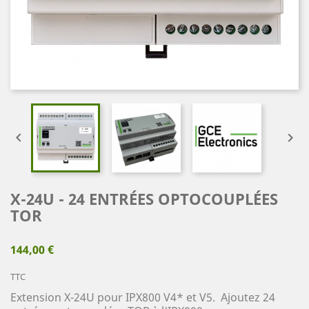


X-24U - 24 ENTRÉES OPTOCOUPLÉES
TOR
144,00 €
TTC
Extension X-24U pour IPX800 V4* et V5. Ajoutez 24