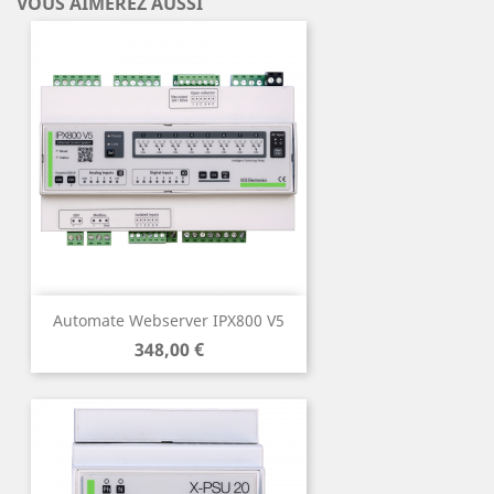
VOUS AIMEREZ AUSSI
Automate Webserver IPX800 V5
Prix
348,00 €