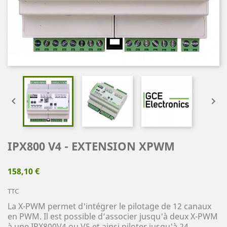


IPX800 V4 - EXTENSION XPWM
158,10 €
TTC
La X-PWM permet d'intégrer le pilotage de 12 canaux
en PWM. Il est possible d’associer jusqu'à deux X-PWM
à une IPX800V4 ou V5 et ainsi piloter jusqu'à 24