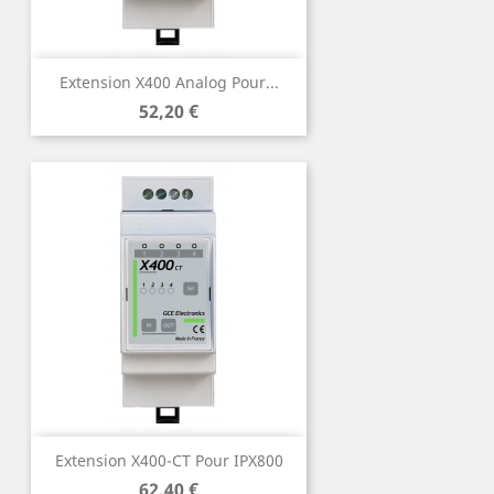
Extension X400 Analog Pour...
Prix
52,20 €
Extension X400-CT Pour IPX800
Prix
62,40 €